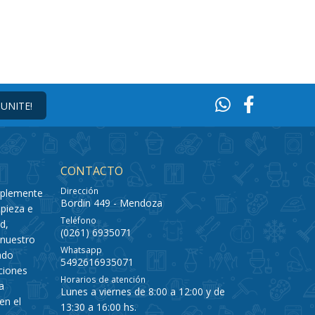
¡UNITE!
CONTACTO
Dirección
mplemente
Bordin 449 - Mendoza
pieza e
Teléfono
d,
(0261) 6935071
 nuestro
Whatsapp
ado
5492616935071
ciones
Horarios de atención
a
Lunes a viernes de 8:00 a 12:00 y de
en el
13:30 a 16:00 hs.