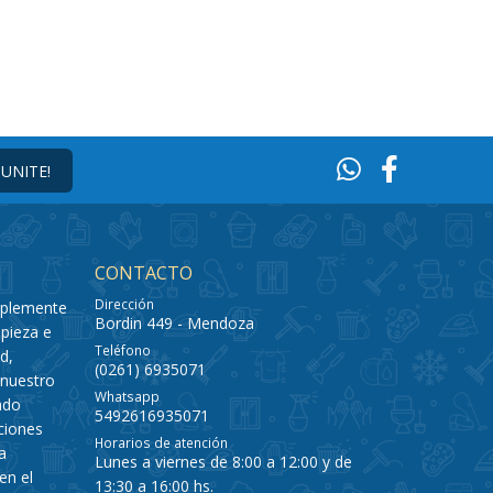
¡UNITE!
CONTACTO
Dirección
mplemente
Bordin 449 - Mendoza
pieza e
Teléfono
d,
(0261) 6935071
 nuestro
Whatsapp
ado
5492616935071
ciones
Horarios de atención
a
Lunes a viernes de 8:00 a 12:00 y de
en el
13:30 a 16:00 hs.