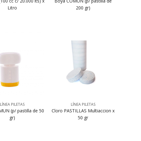
(100 cc c/ 20.000 lts) x
Boya COMUN (p/ pastilla de
Litro
200 gr)
LÍNEA PILETAS
LÍNEA PILETAS
UN (p/ pastilla de 50
Cloro PASTILLAS Multiaccion x
gr)
50 gr