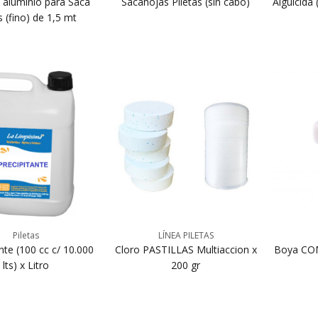
 aluminio para Saca
Sacahojas Piletas (sin cabo)
Alguicida 
 (fino) de 1,5 mt
Piletas
LÍNEA PILETAS
nte (100 cc c/ 10.000
Cloro PASTILLAS Multiaccion x
Boya COM
lts) x Litro
200 gr